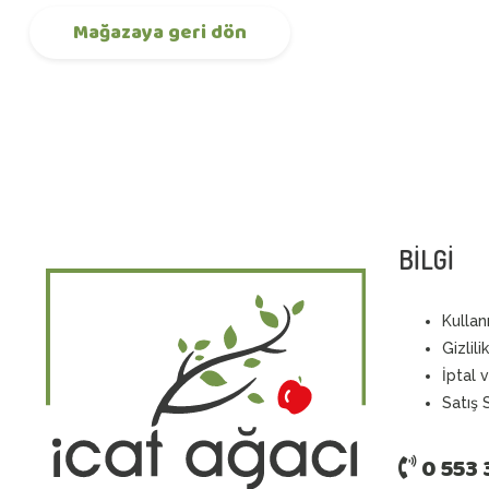
Mağazaya geri dön
BİLGİ
Kullan
Gizlili
İptal 
S
atış
0 553