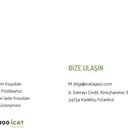
BİZE ULAŞIN
ım Koşulları
M: bilgi@icatagaci.com
k Politikamız
A: Sahrayı Cedit, Kireçhaneler 
ve İade Koşulları
34734 Kadıköy/İstanbul
 Sözleşmesi
 300
İCAT