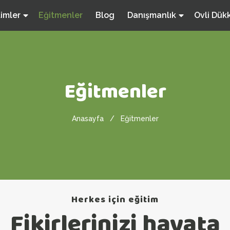
timler
Eğitmenler
Blog
Danışmanlık
Ovli Dük
Eğitmenler
Anasayfa
Eğitmenler
Herkes için eğitim
Fikirlerinizi hayata