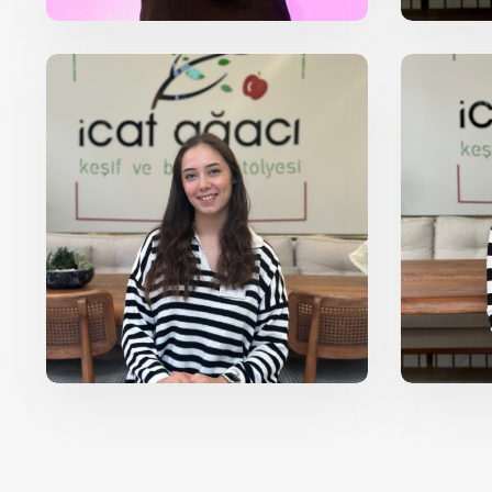
Buse DEMİR
C
Eğitmen
Okul Öncesi
Oyun Grubu