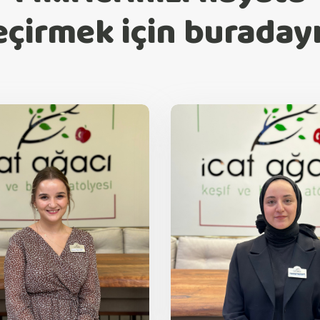
eçirmek için buradayı
Aysu Ekşioğlu
Şevval Duma
Atölyeler
Eğitmen
İlkokul
Orta