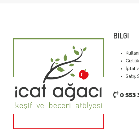
BİLGİ
Kullan
Gizlili
İptal 
S
atış
0 553