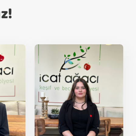
z!
n
Zehra AK
okul