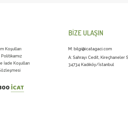
BİZE ULAŞIN
ım Koşulları
M: bilgi@icatagaci.com
k Politikamız
A: Sahrayı Cedit, Kireçhaneler 
ve İade Koşulları
34734 Kadıköy/İstanbul
 Sözleşmesi
 300
İCAT